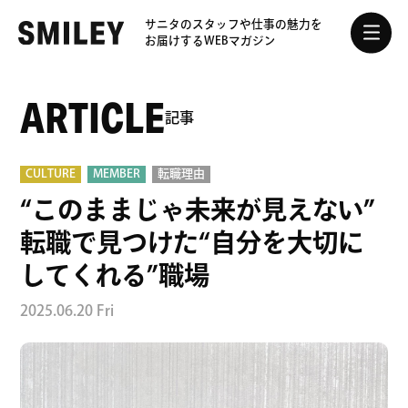
サニタのスタッフや
仕事の魅力を
お届けする
WEBマガジン
ARTICLE
記事
CULTURE
MEMBER
転職理由
“このままじゃ未来が見えない”
転職で見つけた“自分を大切に
してくれる”職場
2025.06.20 Fri