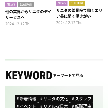
NEWS
CULTURE
NEWS
転職理由
サニタの整骨院で働くエリ
他の業界からサニタのデイ
ア長に聞く働きがい
サービスへ
2024.12.12 Thu
2024.12.12 Thu
KEYWORD
キーワードで見る
# 新着情報
# サニタの文化
# スタッフ
# イベント
# リアルな日常
# 転職理由