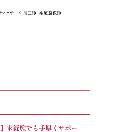
摩マッサージ指圧師
柔道整復師
相当分）
24時間分を47,000円/月以上を支給します。
追加支給します。
資格手当（20,000円）付与
）】未経験でも手厚くサポー