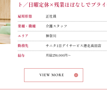
柔道整復師
ト／日曜定休×残業ほぼなしでプライ
鍼灸師
あん摩マッサージ指圧師
雇用形態
正社員
業種・職種
介護スタッフ
エリア
神奈川
勤務先
サニタ1日デイサービス港北高田店
給与
月給256,000円～
給与内訳
基本給：195,000円～
処遇改善手当：22,000円～
VIEW MORE
固定時間外手当：39,000円～（24時間
※固定時間外手当は、時間外労働の有無に関わらず月
上記を超える時間外労働分は1分単位で
以下の資格をお持ちの方は、別途資格手
柔道整復師：20,000円
鍼灸師：20,000円