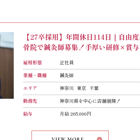
※固定時間外手当は、時間外労働の有無に関わらず月
上記を超える時間外労働分は1分単位で
◎給与は経験、能力などを考慮して決定
【27卒採用】年間休日114日｜自由
骨院で鍼灸師募集！手厚い研修×賞与
雇用形態
正社員
業種・職種
鍼灸師
エリア
神奈川
東京
千葉
勤務先
神奈川県を中心に店舗展開！
各店舗の詳細は
給与
月給 265,000円
こちら
内訳
基本給：204,000円
VIEW MORE