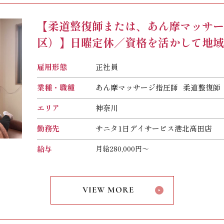
あん摩マッサージ師：20,000円
介護福祉士：20,000円
【柔道整復師または、あん摩マッサ
介護支援専門員（ケアマネージャー）：20
区）】日曜定休／資格を活かして地
理学療法士：20,000円
生活相談員：10,000円
ト！
実務者研修：10,000円
雇用形態
正社員
初任者研修：5,000円
業種・職種
あん摩マッサージ指圧師
柔道整復師
エリア
神奈川
勤務先
サニタ1日デイサービス港北高田店
給与
月給280,000円～
給与内訳
基本給：195,000円～
VIEW MORE
処遇改善手当：22,000円～
資格手当：20,000円
固定時間外手当：43,000円～（24時間