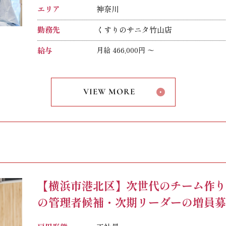
エリア
神奈川
勤務先
くすりのサニタ竹山店
給与
月給 466,000円 〜
※年収550万円～想定（入社初年度）
※試用期間中（6ヶ月）は、451,000円～
VIEW MORE
※時間外手当は全額支給
※給与は、経験や前職給与を考慮のうえ
【横浜市港北区】次世代のチーム作
の管理者候補・次期リーダーの増員