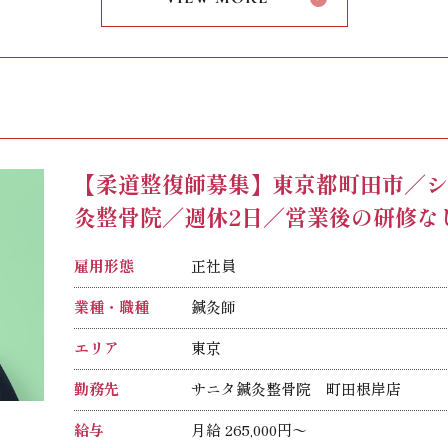
資格手当：20,000円
固定時間外手当（24時間相当）：41,0
※固定時間外手当は固定時間外勤務の有
※試用期間（入社後6ヶ月間）の給与：25
【柔道整復師募集】東京都町田市／
灸整骨院／週休2日／営業後の研修な
雇用形態
正社員
業種・職種
鍼灸師
エリア
東京
勤務先
サニタ鍼灸整骨院 町田根岸店
給与
月給 265,000円〜