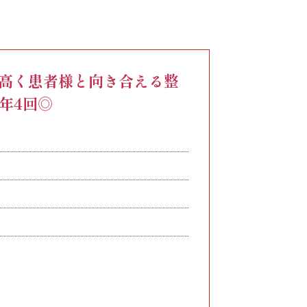
24時間分を43,000円/月以上を支給します。
追加支給します。
させていただきます。
度高く患者様と向き合える整
年4回◎