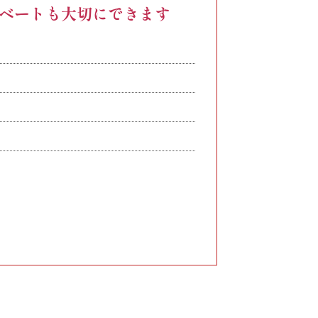
ベートも大切にできます
相当分）
24時間分を39,000円/月以上を支給します。
追加支給します。
当を支給いたします