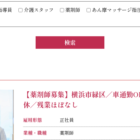
指導員
介護スタッフ
薬剤師
あん摩マッサージ指
【薬剤師募集】横浜市緑区／車通勤O
休／残業ほぼなし
雇用形態
正社員
業種・職種
薬剤師