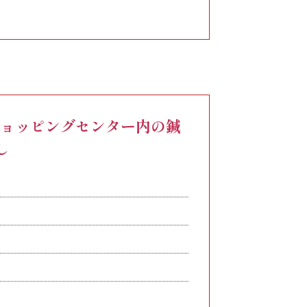
00円
無に関わらず、24時間相当分/月（41,000円）を支給し、超過
6,000円
ショッピングセンター内の鍼
し