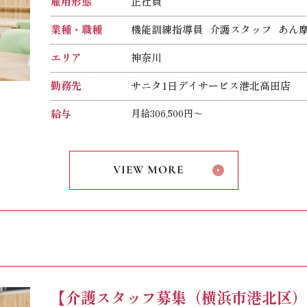
雇用形態
正社員
業種・職種
機能訓練指導員
介護スタッフ
あん
理学療法士
鍼灸師
エリア
神奈川
勤務先
サニタ1日デイサービス港北高田店
給与
月給306,500円～
給与内訳
基本給：217,500円～
職務給：20,000円（管理者候補の場合）
VIEW MORE
処遇改善手当：22,000円～
固定時間外手当：47,000円～（24時間
固定時間外手当は、時間外労働の有無に関わらず月
上記を超える時間外労働分は1分単位で
以下のいずれかの資格をお持ちの方は、別途
介護福祉士
介護支援専門員（ケアマネジャー）
【介護スタッフ募集（横浜市港北区
理学療法士